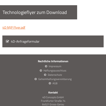
Technologieflyer zum Download
4D MJP Flyer.pdf
4D-Anfrageformular
Rechtliche Informationen
Impressum
Haftungsausschluss
Datenschutz
Geheimhaltungsvereinbarung
AGB
Kontakt
4D Concepts GmbH
Frankfurter Straße 74
64521 Gross-Gerau