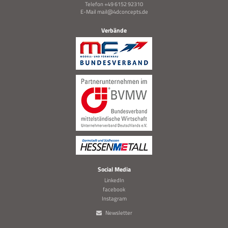
Telefon +49 6152 92310
E-Mail
mail@4dconcepts.de
Verbände
Social Media
LinkedIn
facebook
Instagram
Newsletter