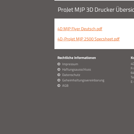
ProJet MJP 3D Drucker Übers
4D MJP Flyer Deutsch.pdf
4D-ProJet MJP 2500 Specsheet.pdf
Rechtliche Informationen
K
4
Impressum
Fr
Haftungsausschluss
64
Datenschutz
Te
Geheimhaltungsvereinbarung
E-
AGB