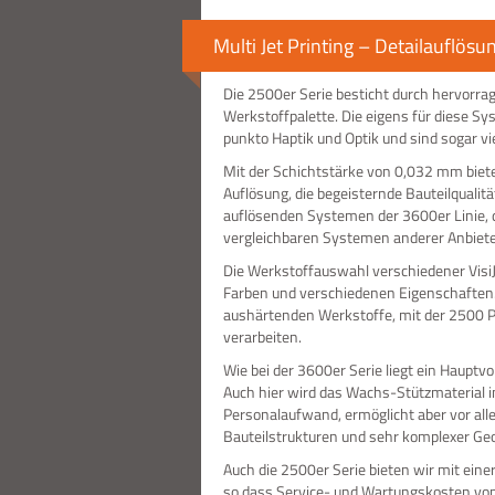
Multi Jet Printing – Detailauflösu
Die 2500er Serie besticht durch hervorrag
Werkstoffpalette. Die eigens für diese S
punkto Haptik und Optik und sind sogar v
Mit der Schichtstärke von 0,032 mm biete
Auflösung, die begeisternde Bauteilqualitä
auflösenden Systemen der 3600er Linie, d
vergleichbaren Systemen anderer Anbiete
Die Werkstoffauswahl verschiedener VisiJ
Farben und verschiedenen Eigenschaften. 
aushärtenden Werkstoffe, mit der 2500 Plu
verarbeiten.
Wie bei der 3600er Serie liegt ein Hauptv
Auch hier wird das Wachs-Stützmaterial 
Personalaufwand, ermöglicht aber vor alle
Bauteilstrukturen und sehr komplexer Ge
Auch die 2500er Serie bieten wir mit eine
so dass Service- und Wartungskosten von B