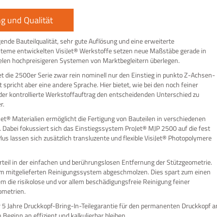
ng und Qualität
ende Bauteilqualität, sehr gute Auflösung und eine erweiterte
ysteme entwickelten VisiJet® Werkstoffe setzen neue Maßstäbe gerade in
ielen hochpreisigeren Systemen von Marktbegleitern überlegen.
t die 2500er Serie zwar rein nominell nur den Einstieg in punkto Z-Achsen-
t spricht aber eine andere Sprache. Hier bietet, wie bei den noch feiner
er kontrollierte Werkstoffauftrag den entscheidenden Unterschied zu
r.
et® Materialien ermöglicht die Fertigung von Bauteilen in verschiedenen
Dabei fokussiert sich das Einstiegssystem ProJet® MJP 2500 auf die fest
s lassen sich zusätzlich transluzente und flexible VisiJet® Photopolymere
orteil in der einfachen und berührungslosen Entfernung der Stützgeometrie.
im mitgelieferten Reinigungssystem abgeschmolzen. Dies spart zum einen
m die risikolose und vor allem beschädigungsfreie Reinigung feiner
ometrien.
r 5 Jahre Druckkopf-Bring-In-Teilegarantie für den permanenten Druckkopf a
eginn an effizient und kalkulierbar bleiben.