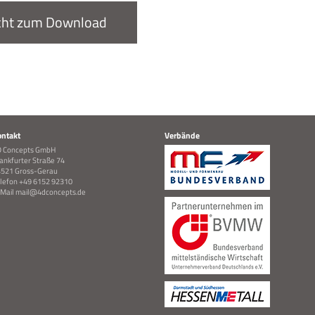
icht zum Download
ontakt
Verbände
D Concepts GmbH
ankfurter Straße 74
521 Gross-Gerau
lefon +49 6152 92310
Mail
mail@4dconcepts.de