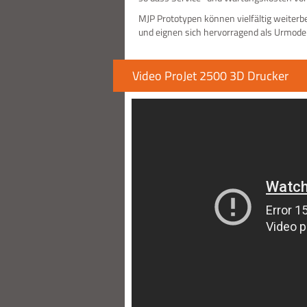
MJP Prototypen können vielfältig weiterbe
und eignen sich hervorragend als Urmode
Video ProJet 2500 3D Drucker