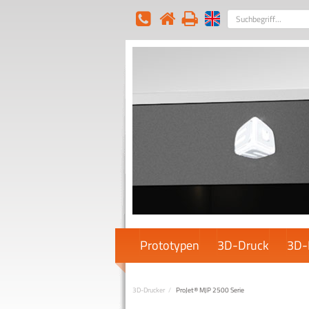
Suchbegriff
Prototypen
3D-Druck
3D-
3D-Drucker
ProJet® MJP 2500 Serie