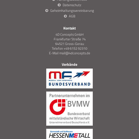
Datenschutz
Geheimhaltungsvereinbarung
AGB
Kontakt
4D Concepts GmbH
Frankfurter Straße 74
64521 Gross-Gerau
Telefon +49 6152 92310
E-Mail
mail@4dconcepts.de
Verbände